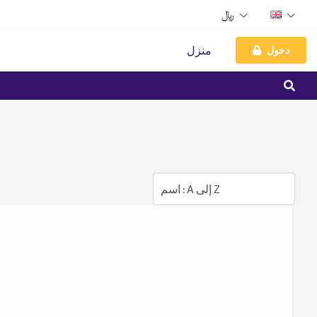
﷼
دخول
منزل