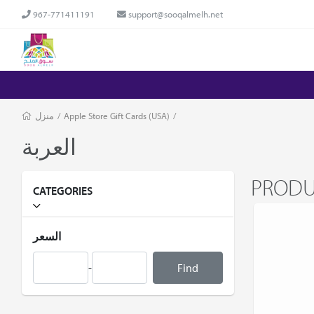
967-771411191
support@sooqalmelh.net
منزل
/
Apple Store Gift Cards (USA)
/
العربة
PROD
CATEGORIES
السعر
-