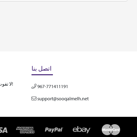
اتصل بنا
لا تفوت تحديثاتنا المستقبلية! اشترك الآن!
967-771411191
support@sooqalmelh.net