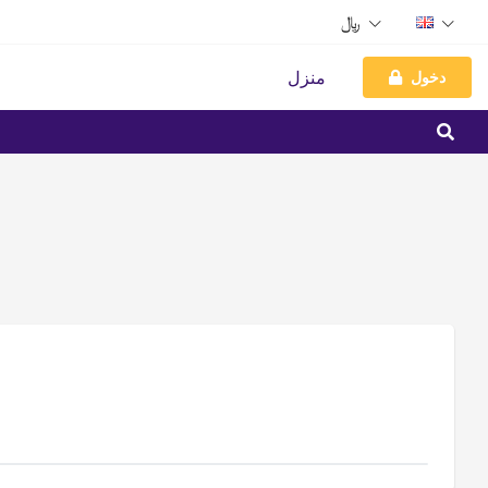
﷼
دخول
منزل