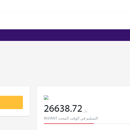
26638.72
﷼
INSTANT التسليم في الوقت المحدد